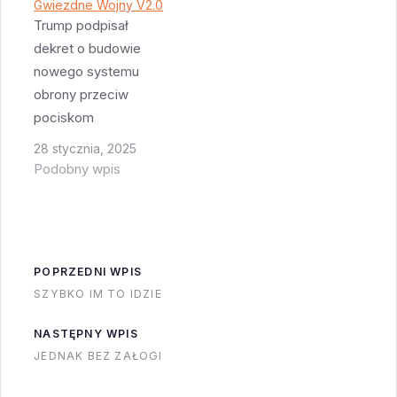
pocisk, jest za mało
Gwiezdne Wojny V2.0
czasu by w
Trump podpisał
jakikolwiek sposób się
dekret o budowie
przed nim obronić.
nowego systemu
Jednak firma
obrony przeciw
Raytheon ma
pociskom
rozwiązanie - pocisk
balistycznym. W
28 stycznia, 2025
SM-6. Kilka dni temu
odróżnieniu od
Podobny wpis
pokazano jego
istniejących
najciekawszą…
systemów, gdzie
wszystko do
niszczenia było na
POPRZEDNI WPIS
Ziemi a w kosmosie
SZYBKO IM TO IDZIE
wyłącznie latały
systemy wykrywania
NASTĘPNY WPIS
(przynajmniej
JEDNAK BEZ ZAŁOGI
oficjalnie), to nowe
rozwiązanie zakłada