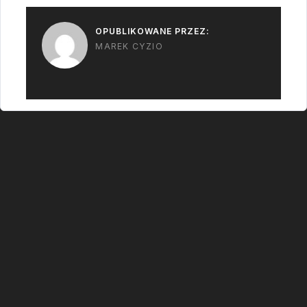
rozmieszczenie w
OPUBLIKOWANE PRZEZ:
kosmosie systemów
MAREK CYZIO
które będą w stanie
zaatakować pociski
balistyczne zarówno
w facie…