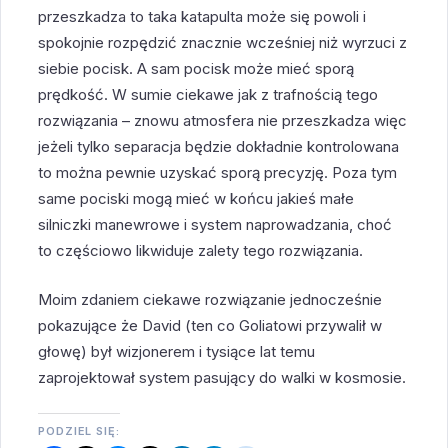
przeszkadza to taka katapulta może się powoli i
spokojnie rozpędzić znacznie wcześniej niż wyrzuci z
siebie pocisk. A sam pocisk może mieć sporą
prędkość. W sumie ciekawe jak z trafnością tego
rozwiązania – znowu atmosfera nie przeszkadza więc
jeżeli tylko separacja będzie dokładnie kontrolowana
to można pewnie uzyskać sporą precyzję. Poza tym
same pociski mogą mieć w końcu jakieś małe
silniczki manewrowe i system naprowadzania, choć
to częściowo likwiduje zalety tego rozwiązania.
Moim zdaniem ciekawe rozwiązanie jednocześnie
pokazujące że David (ten co Goliatowi przywalił w
głowę) był wizjonerem i tysiące lat temu
zaprojektował system pasujący do walki w kosmosie.
PODZIEL SIĘ: