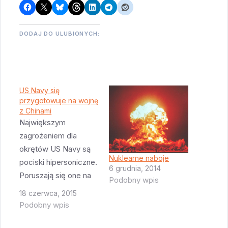
DODAJ DO ULUBIONYCH:
US Navy się
przygotowuje na wojnę
z Chinami
Największym
zagrożeniem dla
okrętów US Navy są
Nuklearne naboje
pociski hipersoniczne.
6 grudnia, 2014
Poruszają się one na
Podobny wpis
tyle szybko, że w
18 czerwca, 2015
momencie gdy radar
Podobny wpis
okrętu wykryje taki