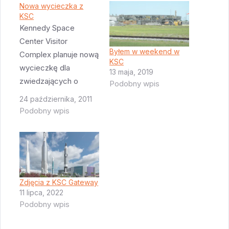
Nowa wycieczka z
KSC
Kennedy Space
Center Visitor
Byłem w weekend w
Complex planuje nową
KSC
wycieczkę dla
13 maja, 2019
zwiedzających o
Podobny wpis
nazwie "Up-Close".
24 października, 2011
Będzie ona trwała
Podobny wpis
dwie godziny i poza
tradycyjnym
odwiedzeniem
platformy 39B i
budynku z rakietą
Zdjęcia z KSC Gateway
Saturn, po raz
11 lipca, 2022
PIERWSZY w historii
Podobny wpis
zwiedzający będą
mieli dostęp do