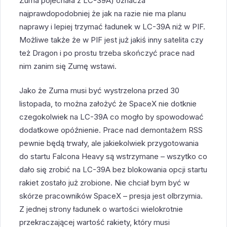
Zuma pojechała z LC-39A) oznacza
najprawdopodobniej że jak na razie nie ma planu
naprawy i lepiej trzymać ładunek w LC-39A niż w PIF.
Możliwe także że w PIF jest już jakiś inny satelita czy
też Dragon i po prostu trzeba skończyć prace nad
nim zanim się Zumę wstawi.
Jako że Zuma musi być wystrzelona przed 30
listopada, to można założyć że SpaceX nie dotknie
czegokolwiek na LC-39A co mogło by spowodować
dodatkowe opóźnienie. Prace nad demontażem RSS
pewnie będą trwały, ale jakiekolwiek przygotowania
do startu Falcona Heavy są wstrzymane – wszytko co
dało się zrobić na LC-39A bez blokowania opcji startu
rakiet zostało już zrobione. Nie chciał bym być w
skórze pracowników SpaceX – presja jest olbrzymia.
Z jednej strony ładunek o wartości wielokrotnie
przekraczającej wartość rakiety, który musi