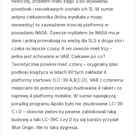
twórczej, zrobiłem mało zdjęć a po wywaleniu
powtórek i nieciekawych zostało ich 12. W sumie
jedyna ciekawostka (która wynikała z mojej
niewiedzy) to zauważenie trzeciej platformy w
posiadaniu NASA. Zawsze myślałem że NASA ma je
dwie i jedną przerabiają na wieżę dla SLS a druga stoi i
czeka na lepsze czasy. A oni zawsze mieli trzy –
jedna jest schowana w VAB. Ciekawe po co?
Teoretycznie powinni mieć cztery – oryginalny plan
podboju księżyca w latach 60’tych zakładał 4
platformy startowe (LC-39 A,B,C,D), VAB z czterema
miejscami do jednoczesnego budowania 4 rakiet i co
najmniej 4 platformy mobilne. W sumie największą
porażką programu Apollo było nie zbudowanie LC-39
C i D – obecnie zieloni by pewnie zablokowali taką
budowę a taki LC-39C czy D by się bardzo przydał
Blue Origin. Ale to taka dygresja.