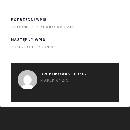
środka VAB!!!!
Oczywiście
POPRZEDNI WPIS
najlepszym
ZGODNIE Z PRZEWIDYWANIAMI
momentem na
zaliczenie tej
NASTĘPNY WPIS
wycieczki jest
ZUMA PO 1 GRUDNIA?
końcówka…
OPUBLIKOWANE PRZEZ:
MAREK CYZIO