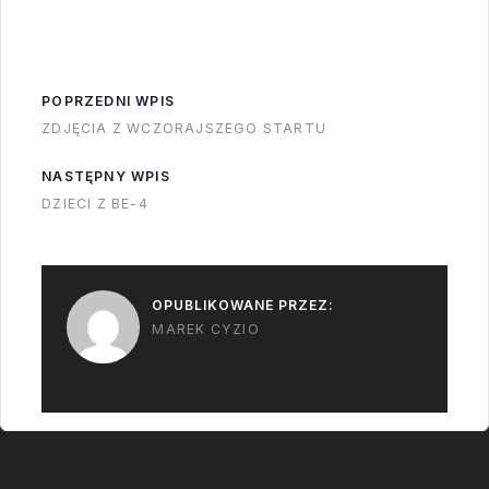
fabryki w porcie w
Los Angeles.
Jednocześnie
POPRZEDNI WPIS
dotychczasowe
ZDJĘCIA Z WCZORAJSZEGO STARTU
działania SpaceX
(barka itp.) mają się
NASTĘPNY WPIS
tam przenieść.
DZIECI Z BE-4
Oczywiście wszyscy
podejrzewają że
fabryka będzie dla
OPUBLIKOWANE PRZEZ:
BFS i/lub BFR. Jednak
MAREK CYZIO
mi się coś nie…