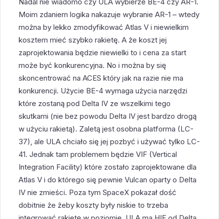
Nadal nie wiadomo czy ULA wybierze BE-4 czy AR-1.
Moim zdaniem logika nakazuje wybranie AR-1 – wtedy
można by lekko zmodyfikować Atlas V i niewielkim
kosztem mieć szybko rakietę. A że koszt jej
zaprojektowania będzie niewielki to i cena za start
może być konkurencyjna. No i można by się
skoncentrować na ACES który jak na razie nie ma
konkurencji. Użycie BE-4 wymaga użycia narzędzi
które zostaną pod Delta IV ze wszelkimi tego
skutkami (nie bez powodu Delta IV jest bardzo drogą
w użyciu rakietą). Zaletą jest osobna platforma (LC-
37), ale ULA chciało się jej pozbyć i używać tylko LC-
41. Jednak tam problemem będzie VIF (Vertical
Integration Facility) które zostało zaprojektowane dla
Atlas V i do którego się pewnie Vulcan oparty o Delta
IV nie zmieści. Poza tym SpaceX pokazał dość
dobitnie że żeby koszty były niskie to trzeba
integrować rakietę w poziomie. ULA ma HIF od Delta