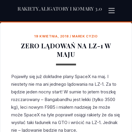
RAKIETY, ALIGATORY I KOMARY 3.0
19 KWIETNIA, 2018
/
MAREK CYZIO
ZERO LĄDOWAŃ NA LZ-1 W
MAJU
Pojawiły się już dokładne plany SpaceX na maj. I
niestety nie ma ani jednego lądowania na LZ-1. Za to
będzie jeden nocny start! W sumie to jetem troszkę
rozczarowany – Bangabandhu jest lekki (tylko 3500
kg), leci nowym F9B5 i miałem nadzieję że może
może SpaceX na tyle poprawił osiągi rakiety że da się
wysłać taki ładunek na GTO i wrócić na LZ-1. Jednak
nie – lądowanie będzie na barce.