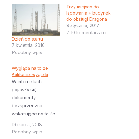
Trzy miejsca do
lądowania + budynek
do obsługi Dragona
9 stycznia, 2017
Z 10 komentarzami
Dzień do startu
7 kwietnia, 2016
Podobny wpis
Wygląda na to że
Kalifornia wygrała
W internetach
pojawiły się
dokumenty
bezsprzecznie
wskazujące na to że
SpaceX planuje
19 marca, 2018
budowę raczej sporej
Podobny wpis
(ponad 18 tys. m2)