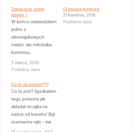
Zobaczcie gdzie
Oj będzie konkurs!
jestem :)
21 kwietnia, 2018
W końcu odwiedziłem
Podobny wpis
jedno z
obowiązkowych
miejsc dla miłośnika
kosmosu.
7 marca, 2025
Podobny wpis
Co to za potwór???
Co to jest? Spotkałem
tego potwora jak
składał mi jajka na
siatce od basenu! Był
rozmiarów ręki - nie
jestem pewien czy