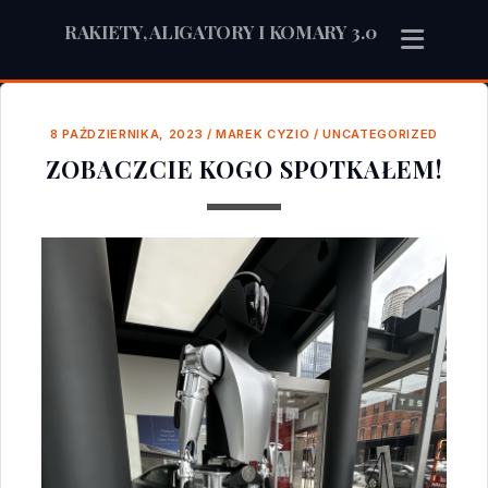
RAKIETY, ALIGATORY I KOMARY 3.0
8 PAŹDZIERNIKA, 2023
/
MAREK CYZIO
/
UNCATEGORIZED
ZOBACZCIE KOGO SPOTKAŁEM!