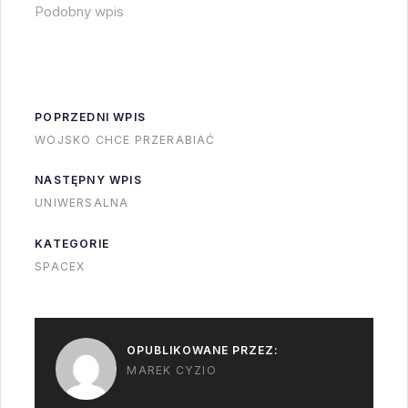
Podobny wpis
alokacji w ciągu
będzie próba
pierwszych 2-3…
przesiadki czy tylko
samo cumowanie bez
otwierania śluzy. Nie
wiadomo też kiedy ta
POPRZEDNI WPIS
misja…
WOJSKO CHCE PRZERABIAĆ
NASTĘPNY WPIS
UNIWERSALNA
KATEGORIE
SPACEX
OPUBLIKOWANE PRZEZ:
MAREK CYZIO