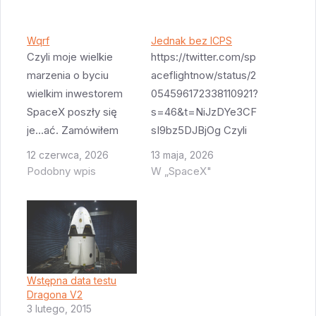
Wqrf
Jednak bez ICPS
Czyli moje wielkie
https://twitter.com/sp
marzenia o byciu
aceflightnow/status/2
wielkim inwestorem
054596172338110921?
SpaceX poszły się
s=46&t=NiJzDYe3CF
je…ać. Zamówiłem
sI9bz5DJBjOg Czyli
700 akcji. Dostałem
Artemis III będzie
12 czerwca, 2026
13 maja, 2026
10. Nie wiem jak oni to
takim nie do końca
Podobny wpis
W „SpaceX"
liczyli ale to chyba
SSTO - tylko pierwszy
musiało być jakoś
stopień i boostery.
wykładniczo. Może
Nadal nie wiadomo
trzeba było zamówić
czy i z jakimi i jak
7 milionów żeby
bardzo nie
dostać 100? Mój
dokończonymi
Wstępna data testu
Dragona V2
pierwotny plan był
lądownikami będzie
3 lutego, 2015
sprzedać połowę
cumował Orion i czy