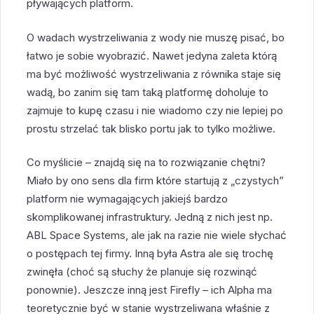
pływających platform.
O wadach wystrzeliwania z wody nie muszę pisać, bo
łatwo je sobie wyobrazić. Nawet jedyna zaleta którą
ma być możliwość wystrzeliwania z równika staje się
wadą, bo zanim się tam taką platformę doholuje to
zajmuje to kupę czasu i nie wiadomo czy nie lepiej po
prostu strzelać tak blisko portu jak to tylko możliwe.
Co myślicie – znajdą się na to rozwiązanie chętni?
Miało by ono sens dla firm które startują z „czystych”
platform nie wymagających jakiejś bardzo
skomplikowanej infrastruktury. Jedną z nich jest np.
ABL Space Systems, ale jak na razie nie wiele słychać
o postępach tej firmy. Inną była Astra ale się trochę
zwinęła (choć są słuchy że planuje się rozwinąć
ponownie). Jeszcze inną jest Firefly – ich Alpha ma
teoretycznie być w stanie wystrzeliwana właśnie z