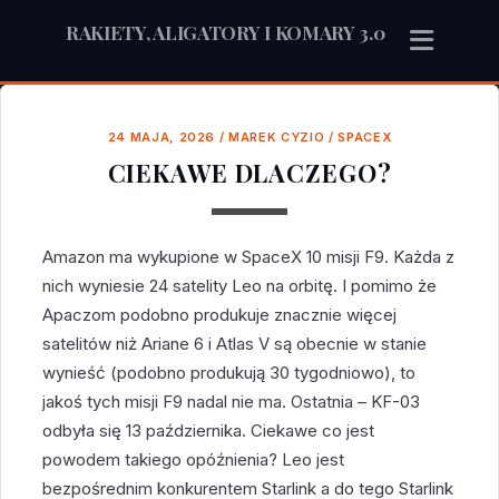
RAKIETY, ALIGATORY I KOMARY 3.0
24 MAJA, 2026
/
MAREK CYZIO
/
SPACEX
CIEKAWE DLACZEGO?
Amazon ma wykupione w SpaceX 10 misji F9. Każda z
nich wyniesie 24 satelity Leo na orbitę. I pomimo że
Apaczom podobno produkuje znacznie więcej
satelitów niż Ariane 6 i Atlas V są obecnie w stanie
wynieść (podobno produkują 30 tygodniowo), to
jakoś tych misji F9 nadal nie ma. Ostatnia – KF-03
odbyła się 13 października. Ciekawe co jest
powodem takiego opóźnienia? Leo jest
bezpośrednim konkurentem Starlink a do tego Starlink