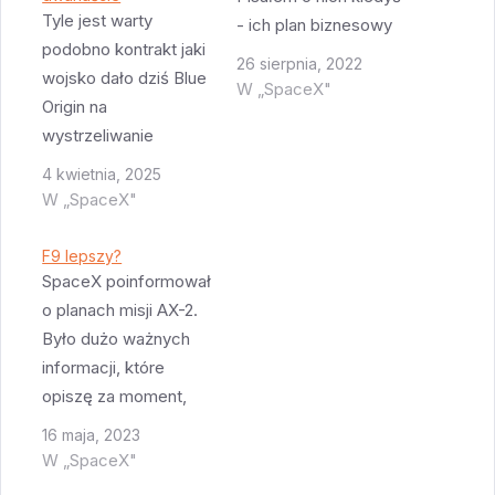
Tyle jest warty
- ich plan biznesowy
podobno kontrakt jaki
zakłada zbudowanie
26 sierpnia, 2022
wojsko dało dziś Blue
konstelacji satelitów
W „SpaceX"
Origin na
które pozwolą na
wystrzeliwanie
używanie istniejących
satelitów. SpaceX i
telefonów
4 kwietnia, 2025
ULA dostały więcej -
komórkowych do
W „SpaceX"
$5,923,580,297 dla
rozmów. Ich pierwszy
SpaceX i
prototypowy satelita -
F9 lepszy?
$5,366,439,406 dla
SpaceX poinformował
BlueWalker 3 ma
ULA (mylnie
o planach misji AX-2.
polecieć w kosmos
nazwanego United
Było dużo ważnych
Falconem 9 już we
Launch Services).
informacji, które
wrześniu tego roku.
Spacex ma za to
opiszę za moment,
Starlink 2…
wykonać 28 misji, ULA
jednak najważniejsza
16 maja, 2023
19 misji a Blue Origin 7
to dodatkowe
W „SpaceX"
misji. Bardzo mi się…
możliwości F9. W