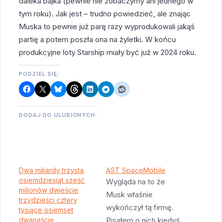
daleka bajka (pewnie nie zobaczymy ani jednego w
tym roku). Jak jest – trudno powiedzieć, ale znając
Muska to pewnie już parę razy wyprodukowali jakąś
partię a potem poszła ona na żyletki. W końcu
produkcyjne loty Starship miały być już w 2024 roku.
PODZIEL SIĘ:
DODAJ DO ULUBIONYCH:
Dwa miliardy trzysta
AST SpaceMobile
osiemdziesiąt sześć
Wygląda na to że
milionów dwieście
Musk właśnie
trzydzieści cztery
wykończył tą firmę.
tysiące osiemset
dwanaście
Pisałem o nich kiedyś