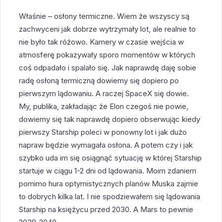
Właśnie – osłony termiczne. Wiem że wszyscy są
zachwyceni jak dobrze wytrzymały lot, ale realnie to
nie było tak różowo. Kamery w czasie wejścia w
atmosferę pokazywały sporo momentów w których
coś odpadało i spalało się. Jak naprawdę daję sobie
radę osłoną termiczną dowiemy się dopiero po
pierwszym lądowaniu. A raczej SpaceX się dowie.
My, publika, zakładając że Elon czegoś nie powie,
dowiemy się tak naprawdę dopiero obserwując kiedy
pierwszy Starship poleci w ponowny lot i jak dużo
napraw będzie wymagała osłona. A potem czy i jak
szybko uda im się osiągnąć sytuację w której Starship
startuje w ciągu 1-2 dni od lądowania. Moim zdaniem
pomimo hura optymistycznych planów Muska zajmie
to dobrych kilka lat. I nie spodziewałem się lądowania
Starship na księżycu przed 2030. A Mars to pewnie