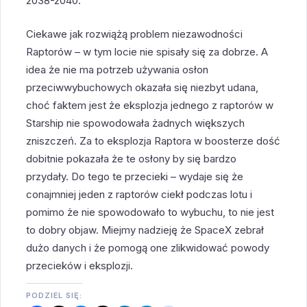
2038-2040.
Ciekawe jak rozwiążą problem niezawodności
Raptorów – w tym locie nie spisały się za dobrze. A
idea że nie ma potrzeb używania osłon
przeciwwybuchowych okazała się niezbyt udana,
choć faktem jest że eksplozja jednego z raptorów w
Starship nie spowodowała żadnych większych
zniszczeń. Za to eksplozja Raptora w boosterze dość
dobitnie pokazała że te osłony by się bardzo
przydały. Do tego te przecieki – wydaje się że
conajmniej jeden z raptorów ciekł podczas lotu i
pomimo że nie spowodowało to wybuchu, to nie jest
to dobry objaw. Miejmy nadzieję że SpaceX zebrał
dużo danych i że pomogą one zlikwidować powody
przecieków i eksplozji.
PODZIEL SIĘ: