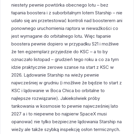
niestety pewnie powtórka obecnego lotu – bez
łapania boostera i z suborbitalnym lotem Starship – nie
udało się ani przetestować kontroli nad boosterem ani
ponownego uruchomienia raptora w nieważkości co
jest wymagane do orbitalnego lotu. Więc łapanie
boostera pewnie dopiero w przypadku S21 i możliwe
że ten egzemplarz przyjedzie do KSC – a to by
oznaczało listopad – grudzień tego roku a co za tym
idzie praktycznie zerowe szanse na start z KSC w
2026. Lądowanie Starship na wieży pewnie
najwcześniej w grudniu (i możliwe że będzie to start z
KSC i lądowanie w Boca Chica bo orbitalne to
najlepsze rozwiązanie). Jakiekolwiek próby
tankowania w kosmosie to pewnie najwcześniej lato
2027 a i to niepewne bo najpierw SpaceX musi
opanować nie tylko bezpieczne lądowania Starship na
wieży ale także szybką inspekcję osłon termicznych.