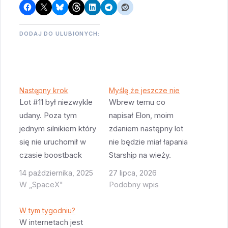
DODAJ DO ULUBIONYCH:
Następny krok
Myślę że jeszcze nie
Lot #11 był niezwykle
Wbrew temu co
udany. Poza tym
napisał Elon, moim
jednym silnikiem który
zdaniem następny lot
się nie uruchomił w
nie będzie miał łapania
czasie boostback
Starship na wieży.
burn, nie było żadnych
Dlaczego? Przede
14 października, 2025
27 lipca, 2026
zauważalnych
wszystkim dlatego że
W „SpaceX"
Podobny wpis
anomalii. A to oznacza
dobre tempo lotów
że jesteśmy znowu na
testowych w
W tym tygodniu?
ścieżce szybkiego
przyszłości zależy
W internetach jest