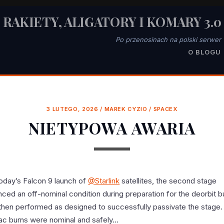
RAKIETY, ALIGATORY I KOMARY 3.0
Po przenosinach na polski serwer
O BLOGU
3 LUTEGO, 2026
/
MAREK CYZIO
/
SPACEX
NIETYPOWA AWARIA
today’s Falcon 9 launch of
@Starlink
satellites, the second stage
ced an off-nominal condition during preparation for the deorbit b
then performed as designed to successfully passivate the stage. 
c burns were nominal and safely…