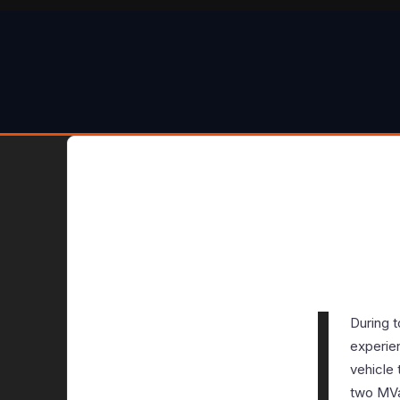
During 
experien
vehicle 
two MVa