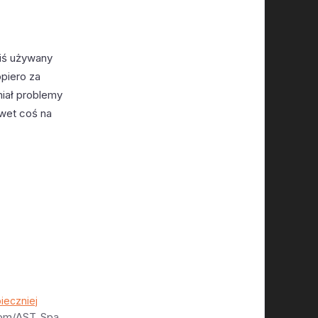
kiś używany
piero za
miał problemy
awet coś na
ieczniej
.com/AST_Spa