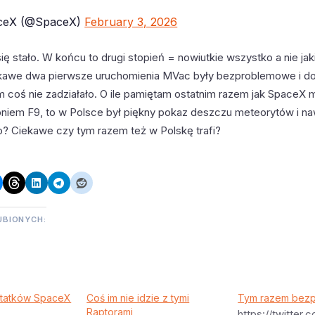
ceX (@SpaceX)
February 3, 2026
ę stało. W końcu to drugi stopień = nowiutkie wszystko a nie ja
kawe dwa pierwsze uruchomienia MVac były bezproblemowe i do
m coś nie zadziałało. O ile pamiętam ostatnim razem jak SpaceX 
pniem F9, to w Polsce był piękny pokaz deszczu meteorytów i n
o? Ciekawe czy tym razem też w Polskę trafi?
UBIONYCH:
statków SpaceX
Coś im nie idzie z tymi
Tym razem bezp
Raptorami
https://twitter