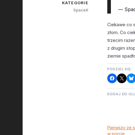
KATEGORIE
— Spa
SpaceX
Ciekawe co si
złom. Co cie
trzecim raze
z drugim sto
ziemie spadł
PODZIEL SIĘ:
DODAJ DO UL
Pierwszy ze 
w porcie