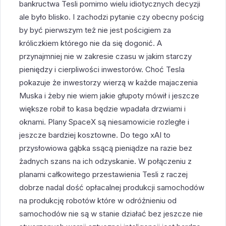
bankructwa Tesli pomimo wielu idiotycznych decyzji
ale było blisko. I zachodzi pytanie czy obecny pościg
by być pierwszym też nie jest pościgiem za
króliczkiem którego nie da się dogonić. A
przynajmniej nie w zakresie czasu w jakim starczy
pieniędzy i cierpliwości inwestorów. Choć Tesla
pokazuje że inwestorzy wierzą w każde majaczenia
Muska i żeby nie wiem jakie głupoty mówił i jeszcze
większe robił to kasa będzie wpadała drzwiami i
oknami. Plany SpaceX są niesamowicie rozległe i
jeszcze bardziej kosztowne. Do tego xAI to
przysłowiowa gąbka ssącą pieniądze na razie bez
żadnych szans na ich odzyskanie. W połączeniu z
planami całkowitego przestawienia Tesli z raczej
dobrze nadal dość opłacalnej produkcji samochodów
na produkcję robotów które w odróżnieniu od
samochodów nie są w stanie działać bez jeszcze nie