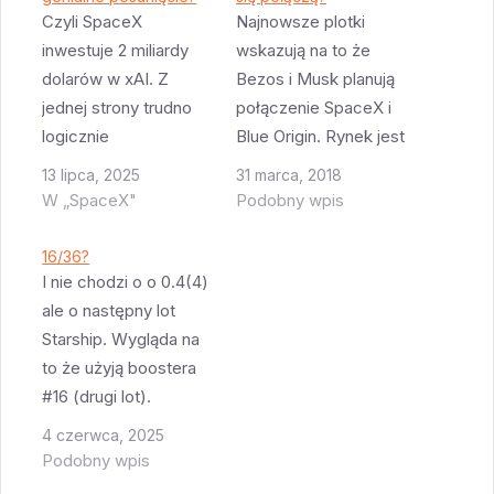
Czyli SpaceX
Najnowsze plotki
inwestuje 2 miliardy
wskazują na to że
dolarów w xAI. Z
Bezos i Musk planują
jednej strony trudno
połączenie SpaceX i
logicznie
Blue Origin. Rynek jest
wytłumaczyć motywy
zbyt mały na to by
13 lipca, 2025
31 marca, 2018
tej transakcji poza tym
dwie firmy dały radę
W „SpaceX"
Podobny wpis
że SpaceX ma
się na nim utrzymać.
pieniądze a xAI ich nie
Do tego SpaceX w
16/36?
ma. Oryginalnie to
końcu odkrył że do
I nie chodzi o o 0.4(4)
Tesla miała
lotów na Marsa
ale o następny lot
zainwestować w xAI
znacznie lepszym
Starship. Wygląda na
ale przy obecnych
rozwiązaniem byłby
to że użyją boostera
wynikach finansowych
silnik zasilany
#16 (drugi lot).
taka inwestycja jest
wodorem. Produkcja
Boostera jest już na
4 czerwca, 2025
bardzo trudna do
wodoru…
platformie na testy,
Podobny wpis
sprzedania
pewnie zrobią krótki