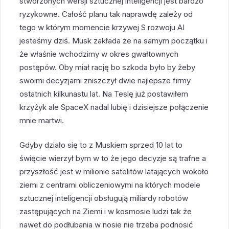
stworzonych wersji sztucznej inteligencji jest bardzo
ryzykowne. Całość planu tak naprawdę zależy od
tego w którym momencie krzywej S rozwoju AI
jesteśmy dziś. Musk zakłada że na samym początku i
że właśnie wchodzimy w okres gwałtownych
postępów. Oby miał rację bo szkoda było by żeby
swoimi decyzjami zniszczył dwie najlepsze firmy
ostatnich kilkunastu lat. Na Teslę już postawiłem
krzyżyk ale SpaceX nadal lubię i dzisiejsze połączenie
mnie martwi.
Gdyby działo się to z Muskiem sprzed 10 lat to
święcie wierzył bym w to że jego decyzje są trafne a
przyszłość jest w milionie satelitów latających wokoło
ziemi z centrami obliczeniowymi na których modele
sztucznej inteligencji obsługują miliardy robotów
zastępujących na Ziemi i w kosmosie ludzi tak że
nawet do podłubania w nosie nie trzeba podnosić