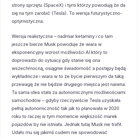
strony sprzętu (SpaceX) i tymi którzy powodują że da
się na tym zarobić (Tesla). To wersja futurystyczno-
optymistyczna.
Wersja realistyczna – nadmiar ketaminy i co tam
jeszcze bierze Musk powoduje że wiara w
eksponencyjny wzrost możliwości AI który to
doprowadzi do sytuacji gdy stanie się ona
wszechmocną, osiągnie świadomość a postępy będą
wykładnicze i wiara w to że bycie pierwszym da taką
przewagę że nie będzie drugiego miejsca jest naiwna.
Ta sama idea stała za autonomicznymi możliwościami
samochodów – gdyby rzeczywiście Tesla uzyskała
pełną autonomiczność tak jak to planowała w 2020
roku to raczej w tym momencie większość marek
pojazdów by nie istniała. Jednak tutaj Musk nie trafił.
Udało mu się jakimś cudem nie spowodować