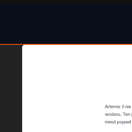
Artemis II n
wodoru. Ten 
minut pojawił 