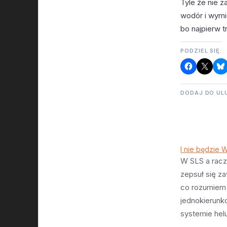
Tyle że nie z
wodór i wymi
bo najpierw t
PODZIEL SIĘ:
DODAJ DO UL
I nie będzie 
W SLS a racz
zepsuł się z
co rozumiem 
jednokierun
systemie helu
Zaworek zrobi