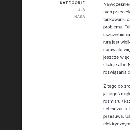
KATEGORIE
Najwcześniej
ULA
tych przecie
NASA
tankowaniu ci
problemu. Ta
uszczelnieni
rura jest wie
sprawiało wi
jeszcze więce
skaluje albo
rozwiązania 
Z tego co zr
jakiegoś mięk
rozmiaru / ks
schładzania. 
przesuwa. Us
elektrycznym 