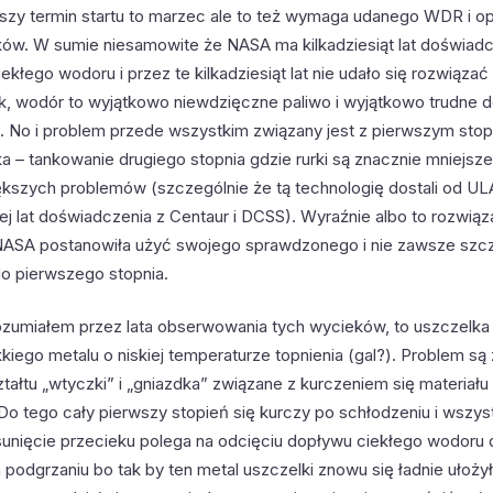
szy termin startu to marzec ale to też wymaga udanego WDR i o
ków. W sumie niesamowite że NASA ma kilkadziesiąt lat doświad
ekłego wodoru i przez te kilkadziesiąt lat nie udało się rozwiązać
k, wodór to wyjątkowo niewdzięczne paliwo i wyjątkowo trudne 
a. No i problem przede wszystkim związany jest z pierwszym sto
lka – tankowanie drugiego stopnia gdzie rurki są znacznie mniejsze
ększych problemów (szczególnie że tą technologię dostali od UL
j lat doświadczenia z Centaur i DCSS). Wyraźnie albo to rozwiąza
 NASA postanowiła użyć swojego sprawdzonego i nie zawsze szc
do pierwszego stopnia.
ozumiałem przez lata obserwowania tych wycieków, to uszczelka 
kiego metalu o niskiej temperaturze topnienia (gal?). Problem są
ztałtu „wtyczki” i „gniazdka” związane z kurczeniem się materiał
Do tego cały pierwszy stopień się kurczy po schłodzeniu i wszys
unięcie przecieku polega na odcięciu dopływu ciekłego wodoru d
podgrzaniu bo tak by ten metal uszczelki znowu się ładnie ułożył 