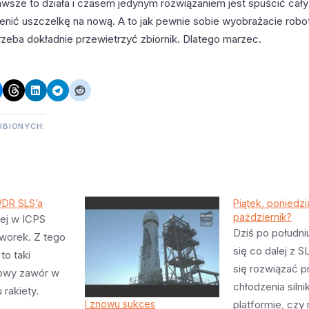
awsze to działa i czasem jedynym rozwiązaniem jest spuścić cały
enić uszczelkę na nową. A to jak pewnie sobie wyobrażacie robota
rzeba dokładnie przewietrzyć zbiornik. Dlatego marzec.
UBIONYCH:
WDR SLS’a
Piątek, poniedzi
październik?
ej w ICPS
Dziś po połudn
aworek. Z tego
się co dalej z S
to taki
się rozwiązać 
kowy zawór w
chłodzenia siln
 rakiety.
platformie, czy 
I znowu sukces
ł się