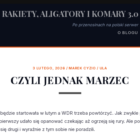
RAKIETY, ALIGATORY I KOMARY 3.0
Po przenosinach na polski serwer
O BLOGU
3 LUTEGO, 2026
/
MAREK CYZIO
/
ULA
CZYLI JEDNAK MARZEC
ie będzie startowała w lutym a WDR trzeba powtórzyć. Jak zwykle 
pierwszy udało się opanować czekając aż ogrzeją się rury. Ale p
się drugi i wyraźnie z tym sobie nie poradzili.