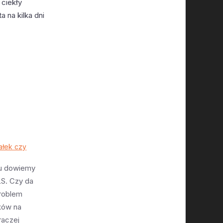
 ciekły
 na kilka dni
ałek czy
iu dowiemy
LS. Czy da
problem
ików na
raczej