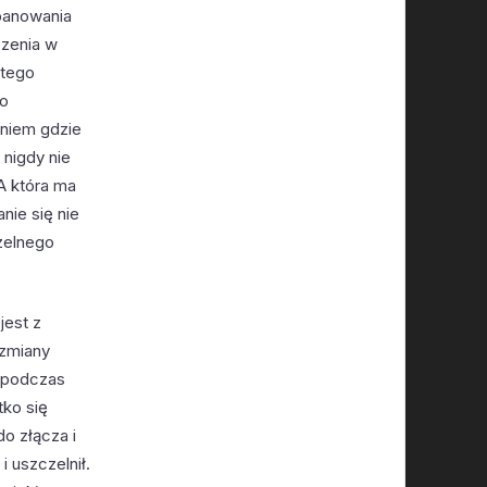
panowania
czenia w
 tego
do
pniem gdzie
 nigdy nie
A która ma
nie się nie
zelnego
jest z
 zmiany
u podczas
tko się
o złącza i
i uszczelnił.