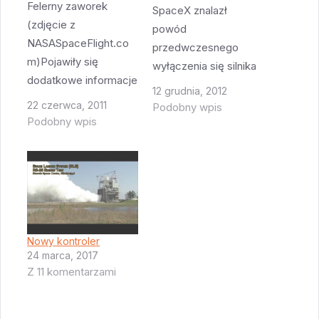
Felerny zaworek
SpaceX znalazł
(zdjęcie z
powód
NASASpaceFlight.co
przedwczesnego
m)Pojawiły się
wyłączenia się silnika
dodatkowe informacje
w czasie misji CRS-1
12 grudnia, 2012
o tym felernym
(które to wyłączenie
22 czerwca, 2011
Podobny wpis
zaworze z silnika
Podobny wpis
się wyglądało bardziej
SSME #3:zaworek ten
jak RUD - rapid
leciał już 32 razy w
unscheduled
kosmos i jak dotąd
disassembly), ale
nigdy nie było z nim
powód tego
żadnych
wyłączenia się nie
problemówzaworek
zostanie podany do
Nowy kontroler
który zostanie
publicznej
24 marca, 2017
zamontowany w
wiadomości.
Z 11 komentarzami
zamian też nie jest
najnowszy - był w