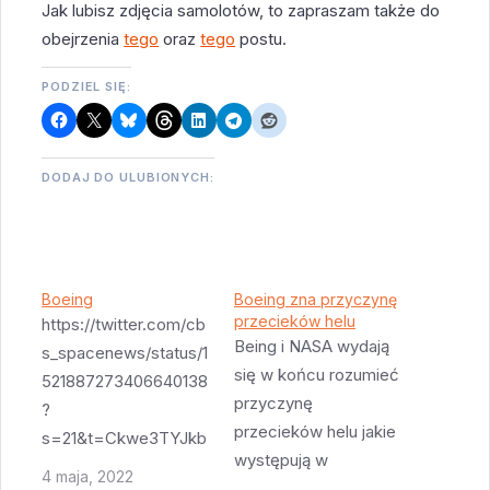
Jak lubisz zdjęcia samolotów, to zapraszam także do
obejrzenia
tego
oraz
tego
postu.
PODZIEL SIĘ:
DODAJ DO ULUBIONYCH:
Boeing
Boeing zna przyczynę
przecieków helu
https://twitter.com/cb
Being i NASA wydają
s_spacenews/status/1
się w końcu rozumieć
521887273406640138
przyczynę
?
przecieków helu jakie
s=21&t=Ckwe3TYJkb
występują w
Q5HVAYpmA_sw Ta
4 maja, 2022
Starlinerze. Jest ona