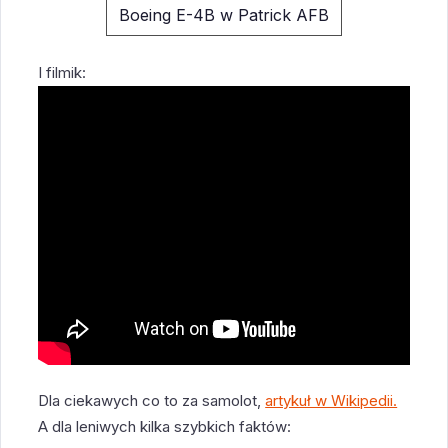
Boeing E-4B w Patrick AFB
I filmik:
Dla ciekawych co to za samolot,
artykuł w Wikipedii.
A dla leniwych kilka szybkich faktów: