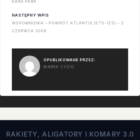
KARS PARK
przeniesie tutaj z
Kalifornii? Edycja -
NASTĘPNY WPIS
trochę więcej
WSPOMNIENIA – POWRÓT ATLANTIS (STS-125) – 2
informacji o
CZERWCA 2009
planowanych
przenosinach od…
OPUBLIKOWANE PRZEZ:
MAREK CYZIO
RAKIETY, ALIGATORY I KOMARY 3.0