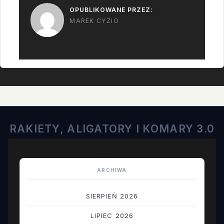
OPUBLIKOWANE PRZEZ:
drugim stopniu kiedy
MAREK CYZIO
to pierwszy stopień
działa lepiej niż
zaplanowano. Zanim
uruchomiono silnik
Castora XL,…
RAKIETY, ALIGATORY I KOMARY 3.0
ARCHIWA
SIERPIEŃ 2026
LIPIEC 2026