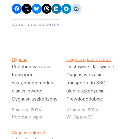
DODAJ DO ULUBIONYCH:
Cygnus
Cygnus spadł z nieba
Podobno w czasie
Dosłownie. Jak wiecie
transportu
Cygnus w czasie
następnego modułu
transportu do KSC
ciśnieniowego
uległ uszkodzeniu.
Cygnusa uszkodzony
Prawdopodobnie
został jego kontener.
nastąpiło to w czasie
6 marca, 2025
27 marca, 2025
W tym momencie nie
zdejmowania
Podobny wpis
W „SpaceX"
wiadomo czy i jak
pojemnika z
bardzo jest
Cygnusem z
Cygnus poleciał