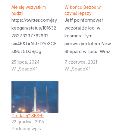
Ale się wszystkim
W końcu Bezos w
nudzi!
czymś lepszy
https://twitter.com/jay
Jeff poinformował
keegan/status/181632
wczoraj że leci w
7837323776263?
kosmos. Tym
s=46&t=NiJzDYe3CF
pierwszym lotem New
sI9bz5DJBjOg
Shepard w lipcu. Wraz
SpaceX się tak nie
z bratem i osobą która
25 lipca, 2024
7 czerwca, 2021
może doczekać
wygra licytację.
W „SpaceX"
W „SpaceX"
wznowienia lotów ze
Ciekawe co na to
wczoraj zrobili test
Elon? Przynajmniej w
statyczny F9.
jednym Jeff go pobił.
Najnowsze plotki
W sumie to jeszcze
mówią że FAA wyda
jest trochę bogatszy
zgodę dziś lub jutro i
(bo akcje Tesli
Co dalej? SES-9
22 grudnia, 2015
pierwszy start
spadły) ale tym się
Podobny wpis
odbędzie się w nocy z
nikt nie interesuje.…