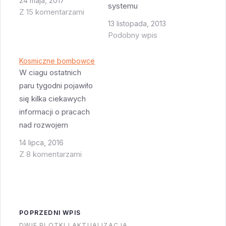
24 maja, 2017
systemu
Z 15 komentarzami
wielokrotnego użycia
13 listopada, 2013
który byłby ws stanie
Podobny wpis
wynieść 1800
kilogramowego
Kosmiczne bombowce
satelitę na niską orbitę
W ciagu ostatnich
ziemską za mniej niż
paru tygodni pojawiło
$5M i być w stanie
się kilka ciekawych
wynieść 10 satelitów
informacji o pracach
w ciągu 10 dni. Firma
nad rozwojem
która wygra ten
technologii
14 lipca, 2016
konkurs dostanie
kosmicznych
Z 8 komentarzami
$14M i 13 miesięcy…
bombowców.
Zacznijmy więc or
Rosji - Sputnik News
twierdzi że Rosja
POPRZEDNI WPIS
pracuje nad SSTO -
DWIE PLOTKI I AKTUALIZACJA