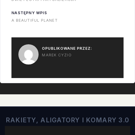
bombowcem, który
startował by z lotniska
NASTĘPNY WPIS
jak zwykły samolot a
A BEAUTIFUL PLANET
następnie za pomocą
silnika rakietowego
wchodził na orbitę
OPUBLIKOWANE PRZEZ:
okołoziemską,…
MAREK CYZIO
RAKIETY, ALIGATORY I KOMARY 3.0