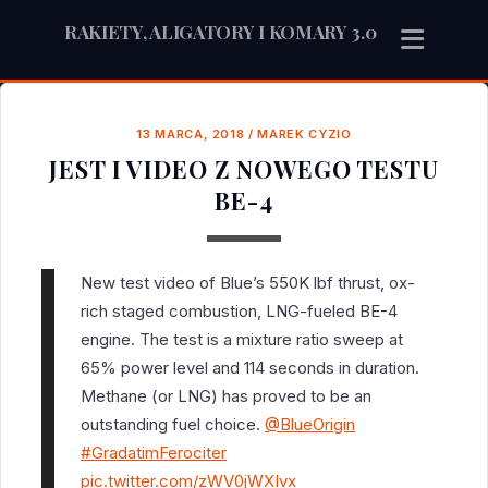
RAKIETY, ALIGATORY I KOMARY 3.0
13 MARCA, 2018
/
MAREK CYZIO
JEST I VIDEO Z NOWEGO TESTU
BE-4
New test video of Blue’s 550K lbf thrust, ox-
rich staged combustion, LNG-fueled BE-4
engine. The test is a mixture ratio sweep at
65% power level and 114 seconds in duration.
Methane (or LNG) has proved to be an
outstanding fuel choice.
@BlueOrigin
#GradatimFerociter
pic.twitter.com/zWV0jWXIvx