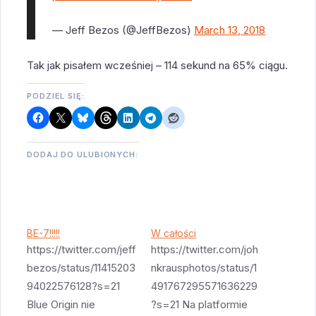
— Jeff Bezos (@JeffBezos)
March 13, 2018
Tak jak pisałem wcześniej – 114 sekund na 65% ciągu.
PODZIEL SIĘ:
DODAJ DO ULUBIONYCH:
BE-7!!!!!
W całości
https://twitter.com/jeff
https://twitter.com/joh
bezos/status/11415203
nkrausphotos/status/1
94022576128?s=21
491767295571636229
Blue Origin nie
?s=21 Na platformie