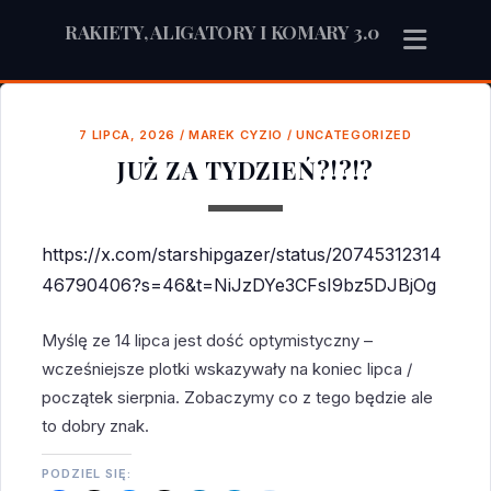
RAKIETY, ALIGATORY I KOMARY 3.0
7 LIPCA, 2026
/
MAREK CYZIO
/
UNCATEGORIZED
JUŻ ZA TYDZIEŃ?!?!?
https://x.com/starshipgazer/status/20745312314
46790406?s=46&t=NiJzDYe3CFsI9bz5DJBjOg
Myślę ze 14 lipca jest dość optymistyczny –
wcześniejsze plotki wskazywały na koniec lipca /
początek sierpnia. Zobaczymy co z tego będzie ale
to dobry znak.
PODZIEL SIĘ: