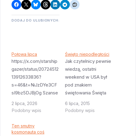
DODAJ DO ULUBIONYCH:
Połowa lipca
Święto niepodległości
https://x.com/starship
Jak czytelnicy pewnie
gazer/status/20724512
wiedzą, ostatni
13912633836?
weekend w USA był
s=46&t=NiJzDYe3CF
pod znakiem
sI9bz5DJBjOg Szanse
świętowania Święta
na start w połowie
Niepodległości. I
2 lipca, 2026
6 lipca, 2015
lipca gwałtownie
tradycyjnym
Podobny wpis
Podobny wpis
rosną - wydaje się że
elementem tego
ten test był w pełni
świętowania jest
Ten smutny
udany.
kosmonauta coś
strzelanie czym się da