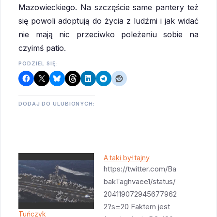
Mazowieckiego. Na szczęście same pantery też
się powoli adoptują do życia z ludźmi i jak widać
nie mają nic przeciwko poleżeniu sobie na
czyimś patio.
PODZIEL SIĘ:
DODAJ DO ULUBIONYCH:
A taki był tajny
https://twitter.com/Ba
bakTaghvaee1/status/
204119072945677962
2?s=20 Faktem jest
Tuńczyk