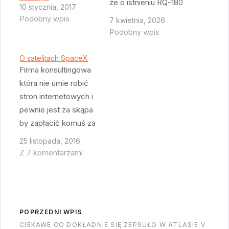
że o istnieniu RQ-180
10 stycznia, 2017
wiemy dzięki
Podobny wpis
7 kwietnia, 2026
AviationWeek który to
Podobny wpis
pierwszy odkrył
istnienie tego
O satelitach SpaceX
programu wiele lat
Firma konsultingowa
temu. O ile pamiętam
która nie umie robić
pisałem o tym więc
stron internetowych i
fajnie teraz
pewnie jest za skąpa
zakończyć temat
by zapłacić komuś za
filmami pokazującymi
stronę wyglądającą
25 listopada, 2016
drona w locie. Skoro
lepiej niż początek lat
Z 7 komentarzami
to technologia sprzed
90'tych opublikowała
20 lat to ciekawe co
dość ciekawy post na
obecnie USA ma?
temat satelitarno-
AviationWeek
internetowych planów
POPRZEDNI WPIS
sugerował…
SpaceX. Zakładam że
CIEKAWE CO DOKŁADNIE SIĘ ZEPSUŁO W ATLASIE V