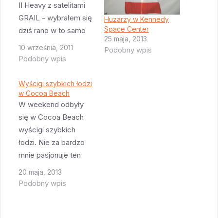
II Heavy z satelitami
GRAIL - wybrałem się
Huzarzy w Kennedy
Space Center
dziś rano w to samo
25 maja, 2013
miejsce co w
10 września, 2011
Podobny wpis
czwartek - do Jetty
Podobny wpis
Park w Cape
Canaveral.
Wyścigi szybkich łodzi
Spodziewałem się
w Cocoa Beach
W weekend odbyły
większych tłumów niż
się w Cocoa Beach
w czwartek, bo dziś
wyścigi szybkich
sobota, ale myliłem
łodzi. Nie za bardzo
się - było znacznie
mnie pasjonuje ten
mniej ludzi. Zająłem…
sport, więc wybrałem
20 maja, 2013
się tylko na ostatni
Podobny wpis
wyścig w niedzielę, a i
ten nie obejrzałem w