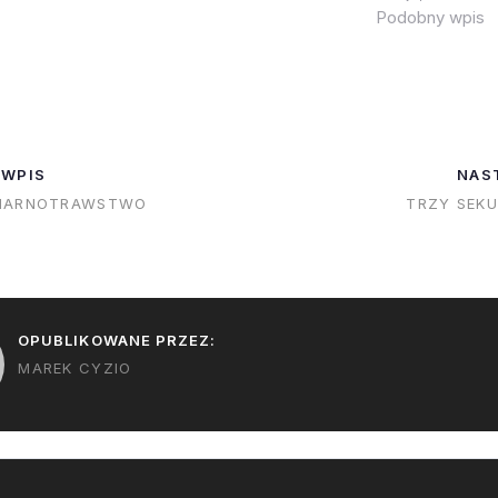
dziurkę w chmu
Podobny wpis
 WPIS
NAS
MARNOTRAWSTWO
TRZY SEKU
OPUBLIKOWANE PRZEZ:
MAREK CYZIO