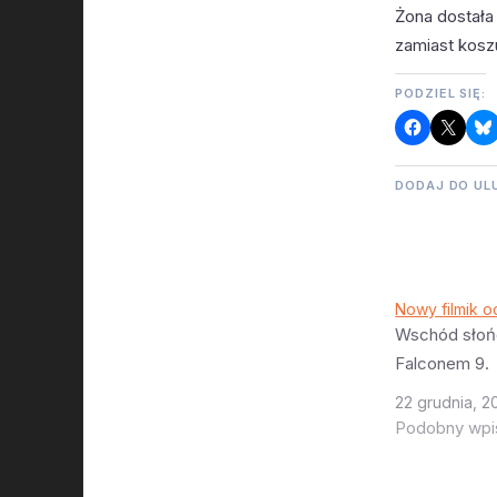
Żona dostała
zamiast koszu
PODZIEL SIĘ:
DODAJ DO UL
Nowy filmik 
Wschód słoń
Falconem 9.
22 grudnia, 2
Podobny wpi