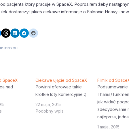
 od pacjenta który pracuje w SpaceX. Poprosiłem żeby następn
lek dostarczył jakieś ciekawe informacje o Falconie Heavy i now
UBIONYCH:
od SpaceX
Ciekawe ujęcie od SpaceX
Filmik od Space
ca nad
Powinni oferować takie
Podsumowanie m
krótkie loty komercyjnie :)
Thales/Türkmen
jak widać pogo
015
22 maja, 2015
zdecydowanie n
s
Podobny wpis
najlepsza, jedn
udało się wstrz
1 maja, 2015