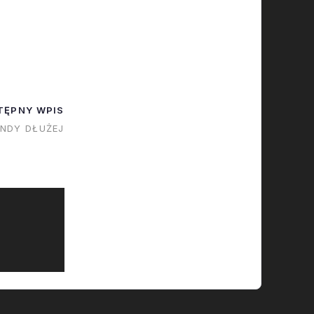
rach.
TĘPNY WPIS
NDY DŁUŻEJ