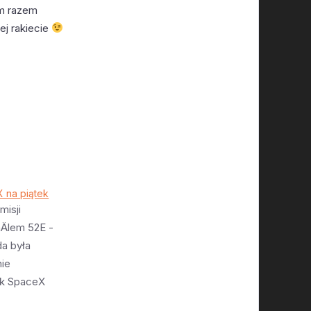
ym razem
ej rakiecie
X na piątek
isji
Älem 52E -
da była
ie
ak SpaceX
elić w małą