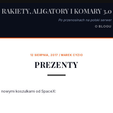
RAKIETY, ALIGATORY I KOMARY 3.0
Po przenosinach na polski serwer
O BLOGU
12 SIERPNIA, 2017
/
MAREK CYZIO
PREZENTY
ę nowymi koszulkami od SpaceX: