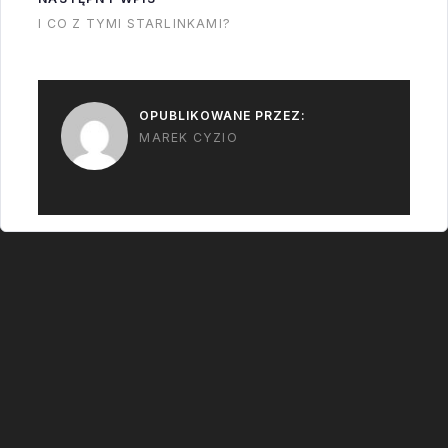
roku planowane są
I CO Z TYMI STARLINKAMI?
pierwsze załogowe
loty suborbitalne. Ale…
OPUBLIKOWANE PRZEZ:
MAREK CYZIO