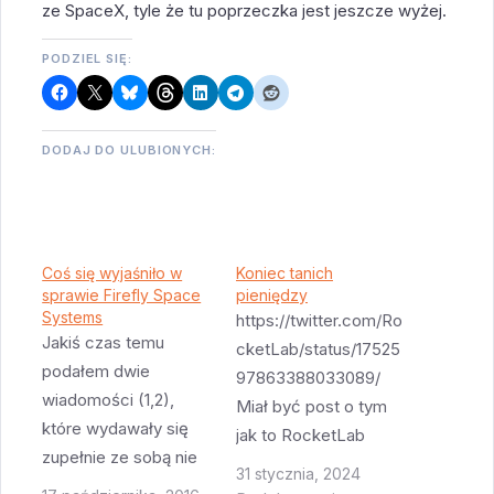
ze SpaceX, tyle że tu poprzeczka jest jeszcze wyżej.
PODZIEL SIĘ:
DODAJ DO ULUBIONYCH:
Coś się wyjaśniło w
Koniec tanich
sprawie Firefly Space
pieniędzy
Systems
https://twitter.com/Ro
Jakiś czas temu
cketLab/status/17525
podałem dwie
97863388033089/
wiadomości (1,2),
Miał być post o tym
które wydawały się
jak to RocketLab
zupełnie ze sobą nie
znowu wystrzelił i co
31 stycznia, 2024
związane. A dziś
więcej odzyskał