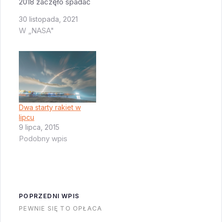
2018 zaczęło spadać
ciśnienie w ISS. Po
30 listopada, 2021
dłuższych
W „NASA"
poszukiwaniach
okazało się że
przyczyną jest mała
(2mm) dziurka w
Soyuzie. Do dziś
oficjalnie nie wiadomo
Dwa starty rakiet w
lipcu
skąd ona się wzięła.
9 lipca, 2015
Pomimo że rosyjscy
Podobny wpis
kosmonauci od
zewnątrz dobrali się
do tej części…
POPRZEDNI WPIS
PEWNIE SIĘ TO OPŁACA