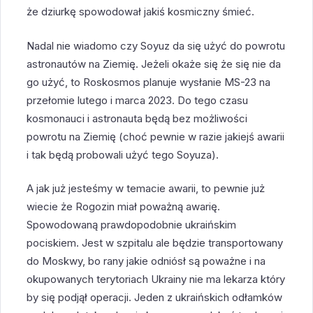
że dziurkę spowodował jakiś kosmiczny śmieć.
Nadal nie wiadomo czy Soyuz da się użyć do powrotu
astronautów na Ziemię. Jeżeli okaże się że się nie da
go użyć, to Roskosmos planuje wysłanie MS-23 na
przełomie lutego i marca 2023. Do tego czasu
kosmonauci i astronauta będą bez możliwości
powrotu na Ziemię (choć pewnie w razie jakiejś awarii
i tak będą probowali użyć tego Soyuza).
A jak już jesteśmy w temacie awarii, to pewnie już
wiecie że Rogozin miał poważną awarię.
Spowodowaną prawdopodobnie ukraińskim
pociskiem. Jest w szpitalu ale będzie transportowany
do Moskwy, bo rany jakie odniósł są poważne i na
okupowanych terytoriach Ukrainy nie ma lekarza który
by się podjął operacji. Jeden z ukraińskich odłamków