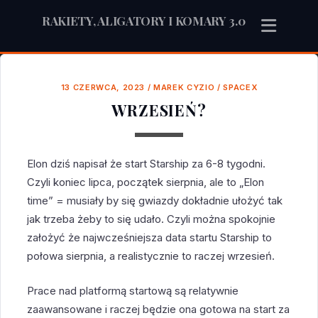
RAKIETY, ALIGATORY I KOMARY 3.0
13 CZERWCA, 2023
/
MAREK CYZIO
/
SPACEX
WRZESIEŃ?
Elon dziś napisał że start Starship za 6-8 tygodni.
Czyli koniec lipca, początek sierpnia, ale to „Elon
time” = musiały by się gwiazdy dokładnie ułożyć tak
jak trzeba żeby to się udało. Czyli można spokojnie
założyć że najwcześniejsza data startu Starship to
połowa sierpnia, a realistycznie to raczej wrzesień.
Prace nad platformą startową są relatywnie
zaawansowane i raczej będzie ona gotowa na start za