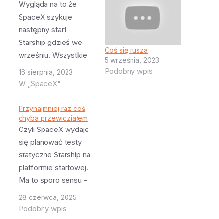
Wygląda na to że
SpaceX szykuje
następny start
Starship gdzieś we
Coś się rusza
wrześniu. Wszystkie
5 września, 2023
elementy układanki
Podobny wpis
16 sierpnia, 2023
zaczynają do siebie
W „SpaceX"
pasować: Booster 9
ma mieć
Przynajmniej raz coś
zainstalowany ten
chyba przewidziałem
Czyli SpaceX wydaje
nowy kawałek
się planować testy
żelastwa pozwalający
statyczne Starship na
na hot staging +
platformie startowej.
przejść ponowny test
Ma to sporo sensu -
statyczny S 25 jest
platforma ma
praktycznie gotowy
28 czerwca, 2025
szybkozłączki
choć można założyć
Podobny wpis
pasujące do Starship