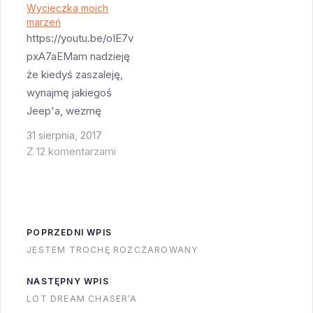
relatywną łatwość
Wycieczka moich
marzeń
konwersji pomiędzy
https://youtu.be/oIE7v
pierwszym stopniem
pxA7aEMam nadzieję
Falcona 9 i rakietą
że kiedyś zaszaleję,
boczną Falcona
wynajmę jakiegoś
Heavy. O ile pierwszy
Jeep'a, wezmę
z bocznych członów
namiot i shotgun i
Falcona Heavy (ten
31 sierpnia, 2017
wybiorę się na taką
po Thaicom-8)
Z 12 komentarzami
wycieczkę...
wymagał najpierw
wycieczki…
POPRZEDNI WPIS
JESTEM TROCHĘ ROZCZAROWANY
NASTĘPNY WPIS
LOT DREAM CHASER’A