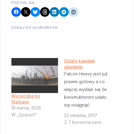
PODZIEL SIĘ:
DODAJ DO ULUBIONYCH:
Ostatni kawałek
układanki
Falcon Heavy jest już
prawie gotowy a co
więcej wydaje się że
Wycieczka po
konstruktorom udało
Starbase
się osiągnąć
10 marca, 2025
przynajmniej
W „SpaceX"
22 sierpnia, 2017
częściowo jeden z
Z 7 komentarzami
założonych celów -