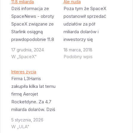
11.8 miliarda
Ale nuda
Dziś informacja ze
Poza tym że SpaceX
SpaceNews - obroty
postanowił sprzedać
SpaceX związane ze
udziałów za pół
Starlink osiągną
miliarda dolarów i
prawdopodobnie 11.8
inwestorzy się
miliarda dolarów w
dosłownie pchali
17 grudnia, 2024
18 marca, 2018
2025 roku. Z czego
drzwiami i oknami by
W „SpaceX"
Podobny wpis
ponad 3 miliardy to
moc kupić akcje tej
kontrakty wojskowe.
firmy to raczej nic się
Interes życia
W 2024 obroty mają
nie dzieje. Ni może
Firma L3Harris
być na poziomie 7.7
poza tym że Tesla
zakupiła kilka lat temu
miliarda. Oficjalnie
nadal nie jest w stanie
firmę Aerojet
wiadomo że w tym
zwiększyć produkcji
Rocketdyne. Za 4.7
momencie Starlink ma
Modelu 3. Nadal
miliarda dolarów. Dziś
mniej więcej 4 miliony
poniżej 1000
ogłoszono że
5 stycznia, 2026
klientów na świecie.…
tygodniowo.…
L3Harris sprzedaje
W „ULA"
60% swojego działu