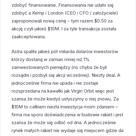
zdobyć finansowanie. Finansowania nie udało się
zdobyć a Kemp i London (CEO i CFO / założyciele)
zaproponowali nową cenę – tym razem $0.50 za
akcję czyli jakieś $10M. I za tyle transakcja została
zaakceptowana.
Astra spaliła jakieś pół miliarda dolarów inwestorów
którzy dostaną w zamian mniej niż 1%
zainwestowanych pieniędzy (no chyba że byli
rozsądni i pozbyli się akcji wcześniej). Niezły deal. A
jednocześnie firma nie upada i nie zostaje
rozsprzedana na kawałki jak Virgin Orbit więc jest
szansa że może kiedyś usłyszymy o niej znowu. Za
$10M to całkiem niezła inwestycja moim zdaniem –
firma ma sporo doświadczenia w budowie rakiet i jest
szansa że może się odbić od dna. A jednocześnie
rynek małych rakiet nie wydaje się miejscem gdzie da