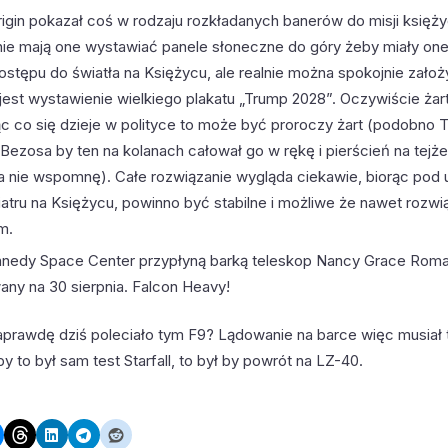
rigin pokazał coś w rodzaju rozkładanych banerów do misji księ
lnie mają one wystawiać panele słoneczne do góry żeby miały on
ostępu do światła na Księżycu, ale realnie można spokojnie założ
jest wystawienie wielkiego plakatu „Trump 2028”. Oczywiście żart
c co się dzieje w polityce to może być proroczy żart (podobno 
Bezosa by ten na kolanach całował go w rękę i pierścień na tejże,
a nie wspomnę). Całe rozwiązanie wygląda ciekawie, biorąc pod
iatru na Księżycu, powinno być stabilne i możliwe że nawet rozwią
m.
nedy Space Center przypłyną barką teleskop Nancy Grace Roman
any na 30 sierpnia. Falcon Heavy!
naprawdę dziś poleciało tym F9? Lądowanie na barce więc musiał 
y to był sam test Starfall, to był by powrót na LZ-40.