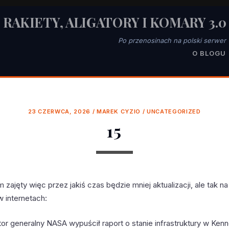
RAKIETY, ALIGATORY I KOMARY 3.0
Po przenosinach na polski serwer
O BLOGU
23 CZERWCA, 2026
/
MAREK CYZIO
/
UNCATEGORIZED
15
 zajęty więc przez jakiś czas będzie mniej aktualizacji, ale tak n
w internetach:
tor generalny NASA wypuścił raport o stanie infrastruktury w Ken