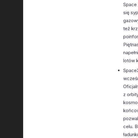
Space C
się syp
gazowy
też kr
poinfo
Piętna
napełn
lotów k
SpaceX 
wcześni
Oficja
z orbi
kosmos
końcow
pozwal
celu. B
ładunku