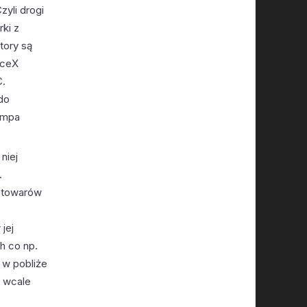
zyli drogi
rki z
tory są
aceX
C.
do
empa
niej
.
e towarów
z
jej
h co np.
 w pobliże
i wcale