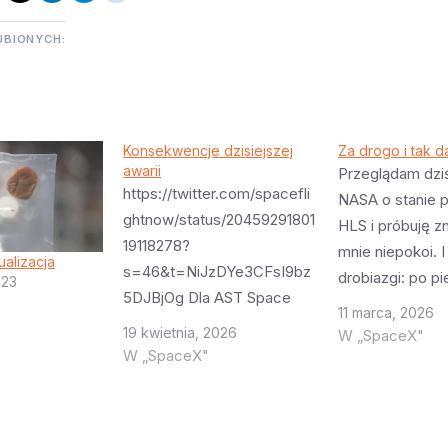
UBIONYCH:
Konsekwencje dzisiejszej
Za drogo i tak da
awarii
Przeglądam dziś
https://twitter.com/spacefli
NASA o stanie 
ghtnow/status/20459291801
HLS i próbuję z
19118278?
mnie niepokoi. I
ualizacja
s=46&t=NiJzDYe3CFsI9bz
drobiazgi: po p
023
5DJBjOg Dla AST Space
NASA uznała że
11 marca, 2026
Mobile są bardzo przykre.
astronautów w ra
19 kwietnia, 2026
W „SpaceX"
To nie satelity Starlink które
W „SpaceX"
awarii jest zby
produkuje się masowo i
przynajmniej w
utrata jednego nie jest
początkowych m
problemem. Satelity
Pełen plan rat