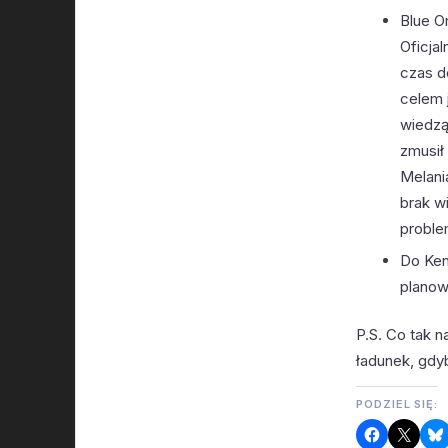
Blue O
Oficja
czas d
celem 
wiedzą
zmusił 
Melani
brak w
proble
Do Ken
planow
P.S. Co tak 
ładunek, gdyb
PODZIEL SIĘ: