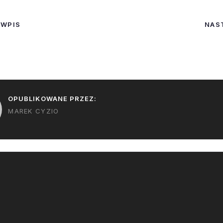
BlueBird są olbrzymie (po
wymaga zapaso
rozłożeniu mają
pustego HLS c
 WPIS
NAS
powierzchnię 223 m2) i
na Księżycu (lu
kosztowne. Utrata każdego
dostarczenia…
jest poważnym problemem
zarówno w sensie
finansowym jaki i budowy
konstelacji. O tym ze…
OPUBLIKOWANE PRZEZ:
MAREK CYZIO