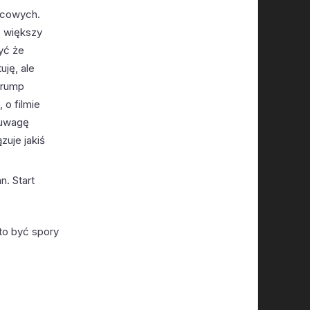
życowych.
e większy
yć że
uję, ale
Trump
 o filmie
 uwagę
zuje jakiś
. Start
to być spory