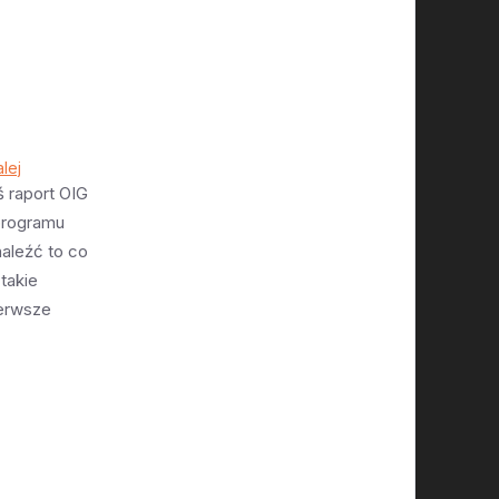
lej
 raport OIG
programu
naleźć to co
 takie
ierwsze
 uratowanie
zie jakiejś
t kosztowne,
isjach.
unkowy