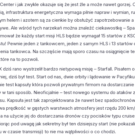
enter i jak zwykle okazuje się że jest źle a może nawet gorzej. C
ią, infrastruktura energetyczna wymaga pilnie napraw i wymian, ru
m helem i azotem są za cienkie by obsłużyć zapotrzebowanie a 
zywe. Ale wśród tych narzekań można znaleźć ciekawostkę – Sp
rmował że każdy start misji HLS będzie wymagał 15 startów z KS
stu! Pewnie jeden z tankowcem, jeden z samym HLS i 13 startów 
ienia tankowca. Na szczęście mają sporo czasu na osiągnięcie t
tóre na to pozwoli.
dziś rano wystrzelił bardzo nietypową misję – Starfall. Pisałem o 
ej, dziś był test. Start od nas, dwie orbity i lądowanie w Pacyfiku
lnie test kapsuły która pozwoli prywatnym firmom na dostarczani
ty w tani sposób. Nieoficjalnie – test nowego systemu do ataków 
u. Kapsuła jest tak zaprojektowana że nawet bez spadochronów 
a prędkość w gęstych warstwach atmosfery jest rzędu 200 km/
a na użycie jej do dostarczania dronów czy pocisków typu cruise
iorąc pod uwagę jak sekretny był ten dzisiejszy start (nie pokazal
 w czasie transmisji) to nie ma wątpliwości o co chodzi.