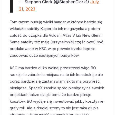
— Stephen Clark (@StephenClark1)
July
21, 2023
Tym razem budują wielki hangar w którym będzie się
wkładało satelity Kuiper do ich magazynka a potem
całość do czopka dla Vulcan, Atlas V lub New Glenn.
Same satelity też mają (przynajmniej częściowo) być
produkowane w KSC więc pewnie trzeba będzie
zbudować dużo następnych budynków.
KSC ma bardzo dużo wolnej przestrzeni więc BO
raczej nie zabraknie miejsca na te ich konstrukcje ale
coraz bardziej się zastanawiam jak to ma przynieść
pieniądze. SpaceX zarabia sporo pieniędzy na swoich
projektach także dzięki temu że bardzo pilnuje
kosztów. BO wydaje się inwestować jakby koszty nie
grały roli. Ale z drugiej strony to nie jest taka głupia
strategia – żeby wejść na rynek który jest już