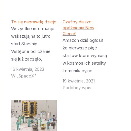
To się naprawdę dzieje
Czyżby dalsze
opóźnienia New
Wszystkie informacje
Glenn?
wskazują na to jutro
Amazon dziś ogłosił
start Starship.
że pierwsze pięć
Wstępne odliczanie
startów które wyniosą
się już zaczęło,
w kosmos ich satelity
wszystko jest tak
16 kwietnia, 2023
komunikacyjne
policzone by start
W „SpaceX"
projektu Kuiper
19 kwietnia, 2021
odbył się na samym
odbędzie się rakietami
Podobny wpis
początku okienka.
Atlas V. A następne 4
Czyli o 7 czasu
prawdopodobnie
lokalnego co oznacza
rakietami Vulcan bo
8 rano u mnie i 14 w
ULA dostała kontrakt
Polsce. W
na 9 lotów. Jedyne
międzyczasie pojawiły