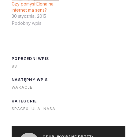
wytłumaczenie jakie
się ciekawe plotki o
Czy pomysł Elona na
mi do głowy
internet ma sens?
tym w jaki…
przychodzi -
30 stycznia, 2015
Podobny wpis
wszystkie te starty
odbędą się zanim BO
będzie…
POPRZEDNI WPIS
88
NASTĘPNY WPIS
WAKACJE
KATEGORIE
SPACEX
ULA
NASA
OPUBLIKOWANE PRZEZ: