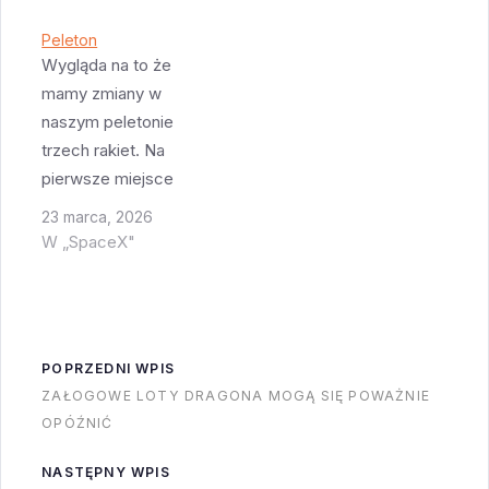
musi najpierw
wyjechać na
Peleton
platformę, uruchomić
Wygląda na to że
na moment silniki a
mamy zmiany w
następnie wrócić do
naszym peletonie
hangaru. SpaceX chce
trzech rakiet. Na
cały ten manewr w
pierwsze miejsce
ciągu 24h odbyć. Data
wysunął się Artemis II
23 marca, 2026
testu statycznego
a New Glenn 2 i
W „SpaceX"
jest…
Starship Flight 12 idą
łeb w łeb walcząc o
drugie miejsce. Co za
wyścig! Czy Artemis
POPRZEDNI WPIS
dotrzyma tempa do
ZAŁOGOWE LOTY DRAGONA MOGĄ SIĘ POWAŻNIE
finiszu? To się
OPÓŹNIĆ
najprawdopodobniej
okaże dopiero przy
NASTĘPNY WPIS