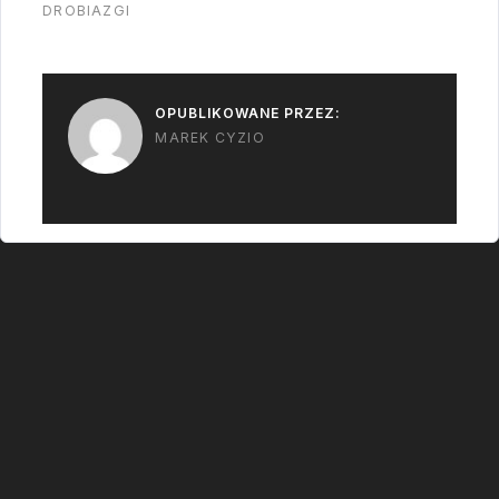
tankowaniu.…
DROBIAZGI
OPUBLIKOWANE PRZEZ:
MAREK CYZIO