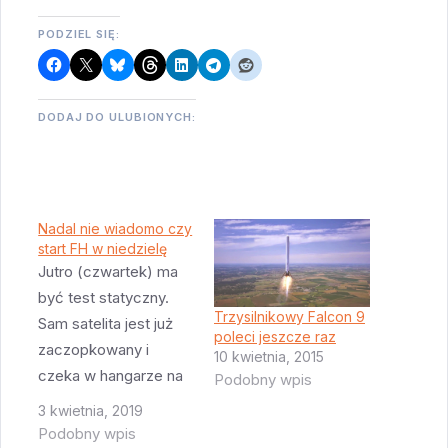
PODZIEL SIĘ:
DODAJ DO ULUBIONYCH:
Nadal nie wiadomo czy
start FH w niedzielę
Jutro (czwartek) ma
być test statyczny.
Trzysilnikowy Falcon 9
Sam satelita jest już
poleci jeszcze raz
zaczopkowany i
10 kwietnia, 2015
czeka w hangarze na
Podobny wpis
LC-39A na integrację
3 kwietnia, 2019
z rakietą. Ale rakieta
Podobny wpis