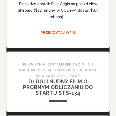
Pieniądze dostali: Blue Origin na pojazd New
Shepard ($22 miliony, w CCDev-1 dostali $3.7
miliona)…
NASA
PRZECZYTAJ WPIS
ROZDAŁA
PIENIĄDZE
W
RAMACH
CCDEV-
18 KWIETNIA, 2011
/
MAREK CYZIO
·
NIE
2
WIADOMO CZY SĄ KOMENTARZE DO POSTU
BO DISQUS JEST LENIWY
DŁUGI I NUDNY FILM O
PRÓBNYM ODLICZANIU DO
STARTU STS-134