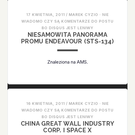
17 KWIETNIA, 2011
/
MAREK CYZIO
·
NIE
WIADOMO CZY SĄ KOMENTARZE DO POSTU
BO DISQUS JEST LENIWY
NIESAMOWITA PANORAMA
PROMU ENDEAVOUR (STS-134)
Znaleziona na AMS.
16 KWIETNIA, 2011
/
MAREK CYZIO
·
NIE
WIADOMO CZY SĄ KOMENTARZE DO POSTU
BO DISQUS JEST LENIWY
CHINA GREAT WALL INDUSTRY
CORP. I SPACE X