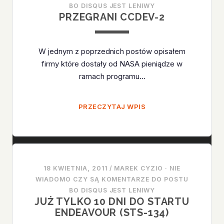
BO DISQUS JEST LENIWY
PRZEGRANI CCDEV-2
W jednym z poprzednich postów opisałem
firmy które dostały od NASA pieniądze w
ramach programu…
PRZEGRANI
PRZECZYTAJ WPIS
CCDEV-
2
18 KWIETNIA, 2011
/
MAREK CYZIO
·
NIE
WIADOMO CZY SĄ KOMENTARZE DO POSTU
BO DISQUS JEST LENIWY
JUŻ TYLKO 10 DNI DO STARTU
ENDEAVOUR (STS-134)