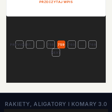
NOWOŚCI
PRZECZYTAJ WPIS
NA
PIĄTEK
PREVIOUS
1
…
758
759
760
…
769
STRONICOWANI
NEXT
WPISÓW
RAKIETY, ALIGATORY I KOMARY 3.0