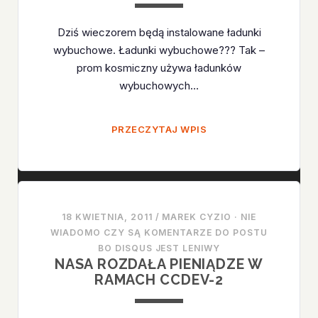
Dziś wieczorem będą instalowane ładunki
wybuchowe. Ładunki wybuchowe??? Tak –
prom kosmiczny używa ładunków
wybuchowych…
JUŻ
PRZECZYTAJ WPIS
TYLKO
10
DNI
DO
STARTU
18 KWIETNIA, 2011
/
MAREK CYZIO
·
NIE
ENDEAVOUR
WIADOMO CZY SĄ KOMENTARZE DO POSTU
(STS-
BO DISQUS JEST LENIWY
NASA ROZDAŁA PIENIĄDZE W
134)
RAMACH CCDEV-2