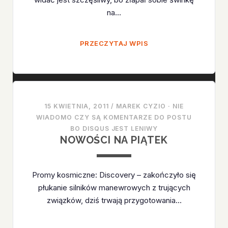
na…
ZNOWU
PRZECZYTAJ WPIS
ALIGATOR
15 KWIETNIA, 2011
/
MAREK CYZIO
·
NIE
WIADOMO CZY SĄ KOMENTARZE DO POSTU
BO DISQUS JEST LENIWY
NOWOŚCI NA PIĄTEK
Promy kosmiczne: Discovery – zakończyło się
płukanie silników manewrowych z trujących
związków, dziś trwają przygotowania…