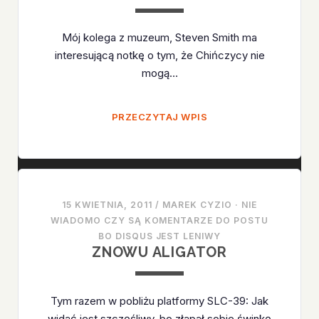
Mój kolega z muzeum, Steven Smith ma
interesującą notkę o tym, że Chińczycy nie
mogą…
CHINA
PRZECZYTAJ WPIS
GREAT
WALL
INDUSTRY
CORP.
I
15 KWIETNIA, 2011
/
MAREK CYZIO
·
NIE
SPACE
WIADOMO CZY SĄ KOMENTARZE DO POSTU
X
BO DISQUS JEST LENIWY
ZNOWU ALIGATOR
Tym razem w pobliżu platformy SLC-39: Jak
widać jest szczęśliwy, bo złapał sobie świnkę