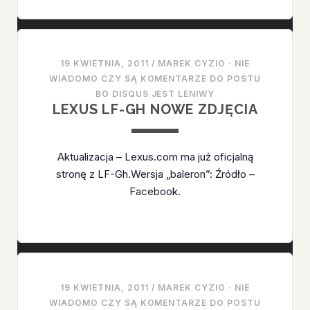
LAUNCH
VEHICLE
–
HINDUSOM
19 KWIETNIA, 2011
/
MAREK CYZIO
·
NIE
W
WIADOMO CZY SĄ KOMENTARZE DO POSTU
KOŃCU
BO DISQUS JEST LENIWY
LEXUS LF-GH NOWE ZDJĘCIA
COŚ
POLECIAŁO
Aktualizacja – Lexus.com ma już oficjalną
stronę z LF-Gh.Wersja „baleron”: Źródło –
Facebook.
19 KWIETNIA, 2011
/
MAREK CYZIO
·
NIE
WIADOMO CZY SĄ KOMENTARZE DO POSTU