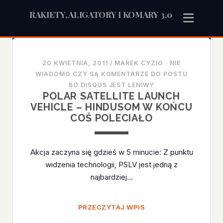
RAKIETY, ALIGATORY I KOMARY 3.0
Rakiety,
20 KWIETNIA, 2011
/
MAREK CYZIO
·
NIE
Aligatory
WIADOMO CZY SĄ KOMENTARZE DO POSTU
BO DISQUS JEST LENIWY
i
POLAR SATELLITE LAUNCH
VEHICLE – HINDUSOM W KOŃCU
Komary
COŚ POLECIAŁO
3.0
Akcja zaczyna się gdzieś w 5 minucie: Z punktu
Posts
widzenia technologii, PSLV jest jedną z
najbardziej…
POLAR
PRZECZYTAJ WPIS
SATELLITE